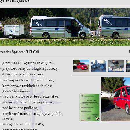
sy: 8+1 miejscowe
rcedes Sprinter 313 Cdi
przestronne i wyciszone wnętrze,
przystosowany do długich podróży,
duża przestrzeń bagażowa,
podwójna klimatyzacja strefowa,
komfortowe rozkładane fotele z
podłokietnikami,
trzy punktowe pasy bezpieczeństwa,
podświetlane stopnie wejściowe,
podświetlana podłoga,
możliwość transportu z przyczepą lub
lawetą,
nawigacja satelitarna GPS,
ogrzewanie postojowe,